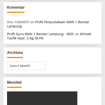
r
c
Komentar
h
f
o
Dra. YUNIARTI
on
Profil Perpustakaan MAN 1 Bandar
r
Lampung
:
Profil Guru MAN 1 Bandar Lampung - MDC
on
Ahmad
Taufik Fajar, S.Ag, M.Pd.
Archives
A
r
c
h
i
Murottal
v
e
s