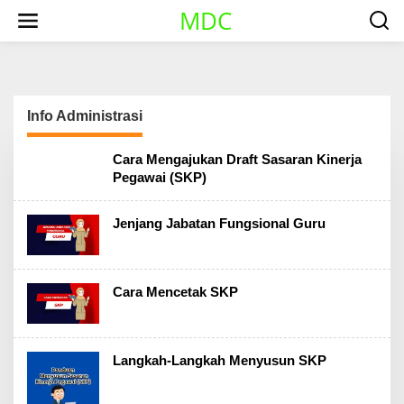
S
MDC
k
i
p
t
o
c
Info Administrasi
o
n
t
Cara Mengajukan Draft Sasaran Kinerja
e
Pegawai (SKP)
n
t
Jenjang Jabatan Fungsional Guru
Cara Mencetak SKP
Langkah-Langkah Menyusun SKP