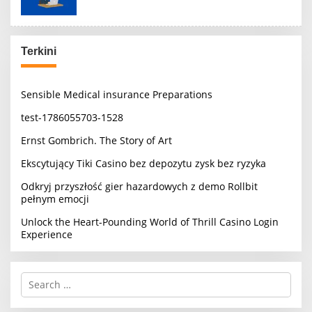
Terkini
Sensible Medical insurance Preparations
test-1786055703-1528
Ernst Gombrich. The Story of Art
Ekscytujący Tiki Casino bez depozytu zysk bez ryzyka
Odkryj przyszłość gier hazardowych z demo Rollbit
pełnym emocji
Unlock the Heart-Pounding World of Thrill Casino Login
Experience
S
e
a