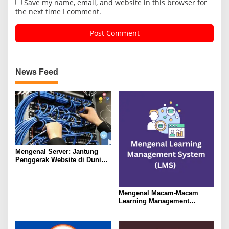
Save my name, email, and website in this browser for
the next time I comment.
News Feed
Mengenal Server: Jantung
Penggerak Website di Dunia
Digital
Mengenal Macam-Macam
Learning Management
System: Solusi Tepat untuk
Pembelajaran Modern