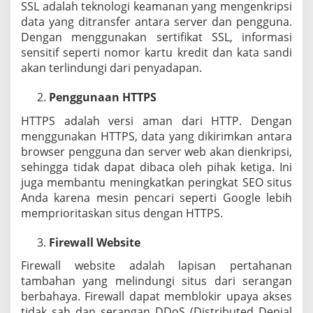
SSL adalah teknologi keamanan yang mengenkripsi
data yang ditransfer antara server dan pengguna.
Dengan menggunakan sertifikat SSL, informasi
sensitif seperti nomor kartu kredit dan kata sandi
akan terlindungi dari penyadapan.
Penggunaan HTTPS
HTTPS adalah versi aman dari HTTP. Dengan
menggunakan HTTPS, data yang dikirimkan antara
browser pengguna dan server web akan dienkripsi,
sehingga tidak dapat dibaca oleh pihak ketiga. Ini
juga membantu meningkatkan peringkat SEO situs
Anda karena mesin pencari seperti Google lebih
memprioritaskan situs dengan HTTPS.
Firewall Website
Firewall website adalah lapisan pertahanan
tambahan yang melindungi situs dari serangan
berbahaya. Firewall dapat memblokir upaya akses
tidak sah dan serangan DDoS (Distributed Denial