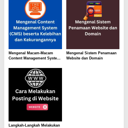
Mengenal Macam-Macam
Mengenal Sistem Penamaan
Content Management System
Website dan Domain
(CMS) Beserta Kelebihan dan
Kekurangannya Masing-
Masing
Langkah-Langkah Melakukan