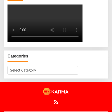
e
s
Categories
C
a
t
e
g
o
r
i
e
s