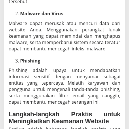
tersebut.
Malware dan Virus
Malware dapat merusak atau mencuri data dari
website Anda. Menggunakan perangkat lunak
keamanan yang dapat memindai dan menghapus
malware, serta memperbarui sistem secara teratur
dapat membantu mencegah infeksi malware.
Phishing
Phishing adalah upaya untuk mendapatkan
informasi sensitif dengan menyamar sebagai
entitas yang tepercaya. Melatih karyawan dan
pengguna untuk mengenali tanda-tanda phishing,
serta menggunakan filter email yang canggih,
dapat membantu mencegah serangan ini.
Langkah-langkah Praktis untuk
Meningkatkan Keamanan Website