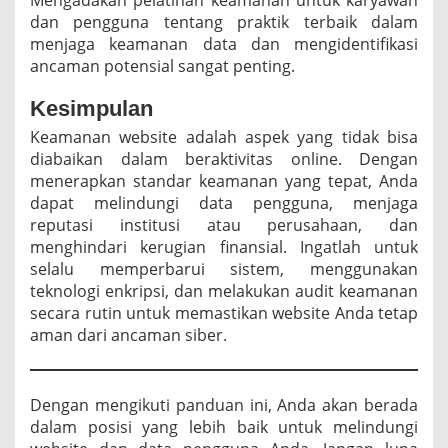
dan pengguna tentang praktik terbaik dalam
menjaga keamanan data dan mengidentifikasi
ancaman potensial sangat penting.
Kesimpulan
Keamanan website adalah aspek yang tidak bisa
diabaikan dalam beraktivitas online. Dengan
menerapkan standar keamanan yang tepat, Anda
dapat melindungi data pengguna, menjaga
reputasi institusi atau perusahaan, dan
menghindari kerugian finansial. Ingatlah untuk
selalu memperbarui sistem, menggunakan
teknologi enkripsi, dan melakukan audit keamanan
secara rutin untuk memastikan website Anda tetap
aman dari ancaman siber.
Dengan mengikuti panduan ini, Anda akan berada
dalam posisi yang lebih baik untuk melindungi