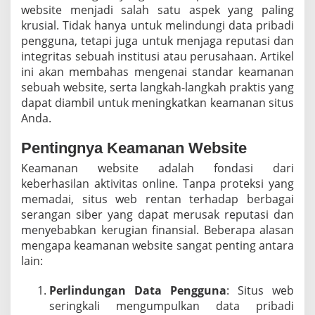
website menjadi salah satu aspek yang paling
n
a
krusial. Tidak hanya untuk melindungi data pribadi
n
pengguna, tetapi juga untuk menjaga reputasi dan
S
integritas sebuah institusi atau perusahaan. Artikel
e
ini akan membahas mengenai standar keamanan
b
u
sebuah website, serta langkah-langkah praktis yang
a
dapat diambil untuk meningkatkan keamanan situs
h
Anda.
W
e
Pentingnya Keamanan Website
b
s
Keamanan website adalah fondasi dari
i
keberhasilan aktivitas online. Tanpa proteksi yang
t
memadai, situs web rentan terhadap berbagai
e
:
serangan siber yang dapat merusak reputasi dan
P
menyebabkan kerugian finansial. Beberapa alasan
a
mengapa keamanan website sangat penting antara
n
lain:
d
u
a
Perlindungan Data Pengguna
: Situs web
n
seringkali mengumpulkan data pribadi
u