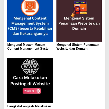
Mengenal Macam-Macam
Mengenal Sistem Penamaan
Content Management System
Website dan Domain
(CMS) Beserta Kelebihan dan
Kekurangannya Masing-
Masing
Langkah-Langkah Melakukan