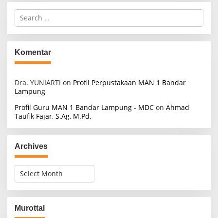
S
e
a
r
c
Komentar
h
f
o
Dra. YUNIARTI
on
Profil Perpustakaan MAN 1 Bandar
r
Lampung
:
Profil Guru MAN 1 Bandar Lampung - MDC
on
Ahmad
Taufik Fajar, S.Ag, M.Pd.
Archives
A
r
c
h
i
Murottal
v