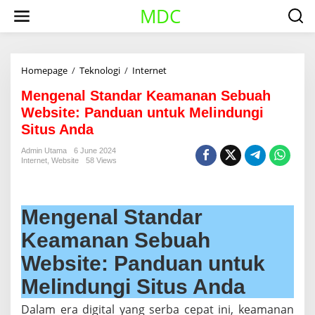
S
MDC
k
i
p
t
o
Homepage
/
Teknologi
/
Internet
M
c
e
o
Mengenal Standar Keamanan Sebuah
n
n
g
Website: Panduan untuk Melindungi
t
e
Situs Anda
e
n
n
a
Admin Utama
6 June 2024
t
l
Internet
,
Website
58 Views
S
t
a
n
Mengenal Standar
d
Keamanan Sebuah
a
r
Website: Panduan untuk
K
e
Melindungi Situs Anda
a
m
Dalam era digital yang serba cepat ini, keamanan
a