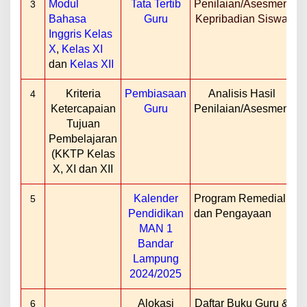
Modul
Tata Tertib
Penilaian/Asesmen
3
Bahasa
Guru
Kepribadian Siswa
Inggris Kelas
X
,
Kelas XI
dan
Kelas XII
Kriteria
Pembiasaan
Analisis Hasil
4
Ketercapaian
Guru
Penilaian/Asesmen
Tujuan
Pembelajaran
(KKTP Kelas
X, XI dan XII
Kalender
Program Remedial
5
Pendidikan
dan Pengayaan
MAN 1
Bandar
Lampung
2024/2025
Alokasi
Daftar Buku Guru &
6