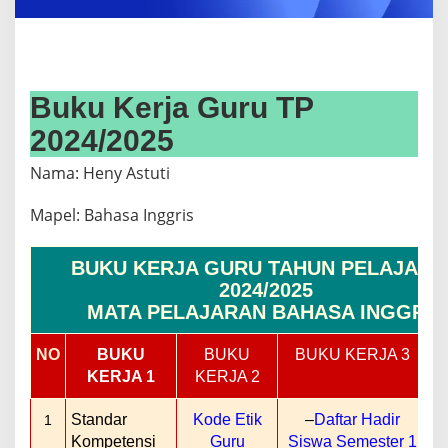
/
2
0
2
5
Buku Kerja Guru TP
2024/2025
Nama: Heny Astuti
Mapel: Bahasa Inggris
BUKU KERJA GURU TAHUN PELAJARA
2024/2025
MATA PELAJARAN BAHASA INGGRIS
NO
BUKU
BUKU
BUKU KERJA 3
KERJA 1
KERJA 2
K
Standar
Kode Etik
–
Daftar Hadir
1
Kompetensi
Guru
Siswa Semester 1
E