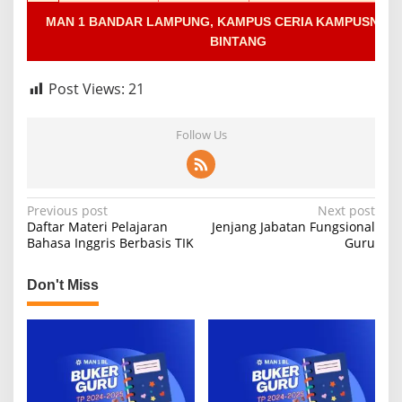
MAN 1 BANDAR LAMPUNG, KAMPUS CERIA KAMPUSNYA 
BINTANG
Post Views:
21
Follow Us
P
Previous post
Next post
Daftar Materi Pelajaran
Jenjang Jabatan Fungsional
o
Bahasa Inggris Berbasis TIK
Guru
s
t
Don't Miss
n
a
v
i