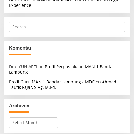
Experience
S
e
a
r
c
Komentar
h
f
o
Dra. YUNIARTI
on
Profil Perpustakaan MAN 1 Bandar
r
Lampung
:
Profil Guru MAN 1 Bandar Lampung - MDC
on
Ahmad
Taufik Fajar, S.Ag, M.Pd.
Archives
A
r
c