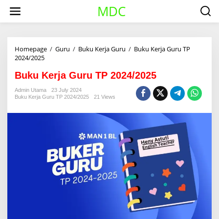
S
MDC
k
i
p
t
o
Homepage
/
Guru
/
Buku Kerja Guru
/
Buku Kerja Guru TP
c
2024/2025
B
o
u
n
Buku Kerja Guru TP 2024/2025
k
t
u
Admin Utama
23 July 2024
e
K
Buku Kerja Guru TP 2024/2025
21 Views
n
e
t
r
j
a
G
u
r
u
T
P
2
0
2
4